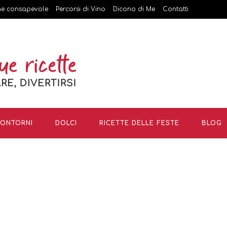
ne consapevole
Percorsi di Vino
Dicono di Me
Contatti
ONTORNI
DOLCI
RICETTE DELLE FESTE
BLOG