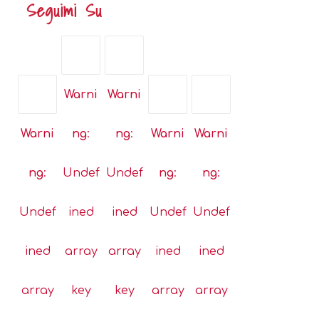
Seguimi Su
Opens
Opens
Warni
Warni
in
in
a
a
Opens
Opens
Opens
Warni
ng
:
ng
:
Warni
Warni
new
new
in
in
in
tab
tab
a
a
a
ng
:
Undef
Undef
ng
:
ng
:
new
new
new
tab
tab
tab
Undef
ined
ined
Undef
Undef
ined
array
array
ined
ined
array
key
key
array
array