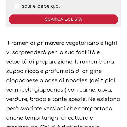
sale e pepe q.b.
SCARICA LA LISTA
Invia la lista della spesa sulla Mail o su
Il ramen di primavera
vegetariano e light
Whatsapp
vi sorprenderà per la sua facilità e
velocità di preparazione
. Il ramen
è una
zuppa ricca e profumata di origine
giapponese a base
di noodles, (dei tipici
Invia lista sulla Mail
vermicelli giapponesi) con carne, uova,
verdure, brodo e tante spezie. Ne esistono
però svariate versioni che comportano
anche tempi lunghi di cottura e
Invia lista su Whatsapp