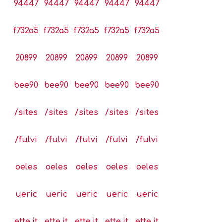
94447
94447
94447
94447
94447
f732a5
f732a5
f732a5
f732a5
f732a5
20899
20899
20899
20899
20899
bee90
bee90
bee90
bee90
bee90
/sites
/sites
/sites
/sites
/sites
/fulvi
/fulvi
/fulvi
/fulvi
/fulvi
oeles
oeles
oeles
oeles
oeles
ueric
ueric
ueric
ueric
ueric
ette.it
ette.it
ette.it
ette.it
ette.it