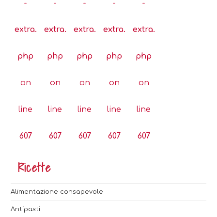
-
-
-
-
-
extra.
extra.
extra.
extra.
extra.
php
php
php
php
php
on
on
on
on
on
line
line
line
line
line
607
607
607
607
607
Ricette
Alimentazione consapevole
Antipasti