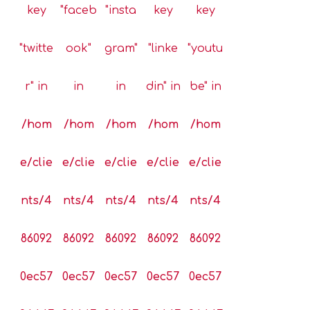
key
"faceb
"insta
key
key
"twitte
ook"
gram"
"linke
"youtu
r" in
in
in
din" in
be" in
/hom
/hom
/hom
/hom
/hom
e/clie
e/clie
e/clie
e/clie
e/clie
nts/4
nts/4
nts/4
nts/4
nts/4
86092
86092
86092
86092
86092
0ec57
0ec57
0ec57
0ec57
0ec57