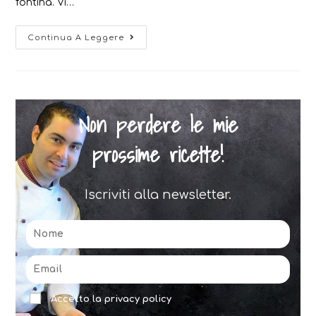
fontina. Vi…
Risotto
Continua A Leggere
speck
mela
annurca
e
Non perdere le mie
fontina
prossime ricette!
Iscriviti alla newsletter.
Accetto la privacy policy