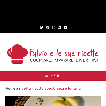
MENU
Home
»
ricetta risotto speck mela e fontina