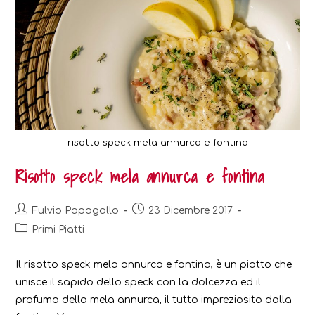
risotto speck mela annurca e fontina
Risotto speck mela annurca e fontina
Post
Post
Fulvio Papagallo
23 Dicembre 2017
author:
published:
Post
Primi Piatti
category:
Il risotto speck mela annurca e fontina, è un piatto che
unisce il sapido dello speck con la dolcezza ed il
profumo della mela annurca, il tutto impreziosito dalla