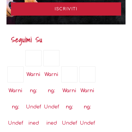
Seguimi Su
Opens
Opens
Warni
Warni
in
in
a
a
Opens
Opens
Opens
Warni
ng
:
ng
:
Warni
Warni
new
new
in
in
in
tab
tab
a
a
a
ng
:
Undef
Undef
ng
:
ng
:
new
new
new
tab
tab
tab
Undef
ined
ined
Undef
Undef