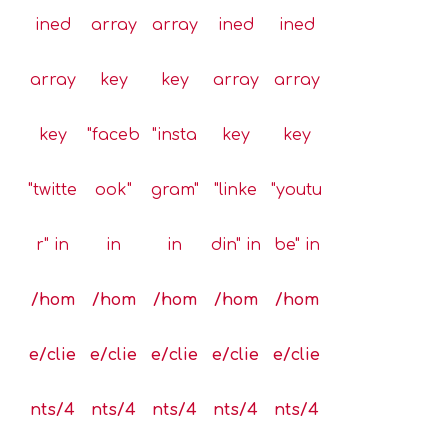
ined
array
array
ined
ined
array
key
key
array
array
key
"faceb
"insta
key
key
"twitte
ook"
gram"
"linke
"youtu
r" in
in
in
din" in
be" in
/hom
/hom
/hom
/hom
/hom
e/clie
e/clie
e/clie
e/clie
e/clie
nts/4
nts/4
nts/4
nts/4
nts/4