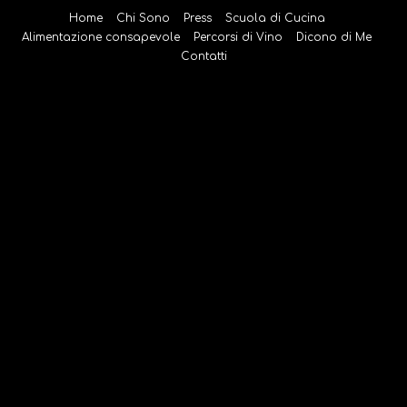
Salta
Home
Chi Sono
Press
Scuola di Cucina
al
Alimentazione consapevole
Percorsi di Vino
Dicono di Me
contenuto
Contatti