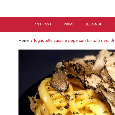
ANTIPASTI
PRIMI
SECONDI
C
Home
»
Tagliatelle cacio e pepe con tartufo nero di