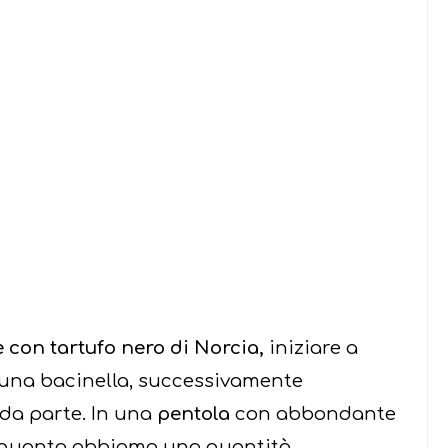
e con tartufo nero di Norcia,
iniziare a
una bacinella, successivamente
 da parte. In una
pentola
con abbondante
n quanto abbiamo una quantità