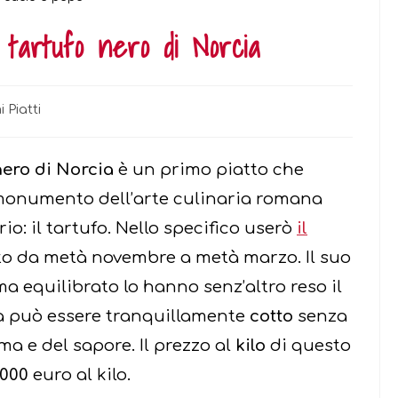
 tartufo nero di Norcia
i Piatti
y:
nero di Norcia
è un primo piatto che
onumento dell’arte culinaria romana
io: il tartufo. Nello specifico userò
il
to da metà novembre a metà marzo. Il suo
a equilibrato lo hanno senz’altro reso il
ia può essere tranquillamente
cotto
senza
ma e del sapore. Il prezzo al
kilo
di questo
1000
euro al kilo.