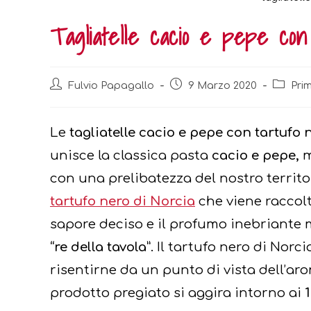
Tagliatelle cacio e pepe con
Post
Post
Post
Fulvio Papagallo
9 Marzo 2020
Prim
author:
published:
categor
Le
tagliatelle cacio e pepe con tartufo 
unisce la classica pasta
cacio e pepe,
m
con una prelibatezza del nostro territor
tartufo nero di Norcia
che viene raccol
sapore deciso e il profumo inebriante m
“re della tavola”.
Il tartufo nero di Norc
risentirne da un punto di vista dell’aro
prodotto pregiato si aggira intorno ai