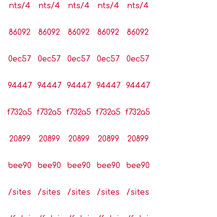
nts/4
nts/4
nts/4
nts/4
nts/4
86092
86092
86092
86092
86092
0ec57
0ec57
0ec57
0ec57
0ec57
94447
94447
94447
94447
94447
f732a5
f732a5
f732a5
f732a5
f732a5
20899
20899
20899
20899
20899
bee90
bee90
bee90
bee90
bee90
/sites
/sites
/sites
/sites
/sites