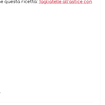
he questa ricetta:
Tagliatelle all’astice con
O