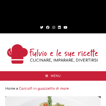
MENU
Home
»
Carciofi in guazzetto di mare