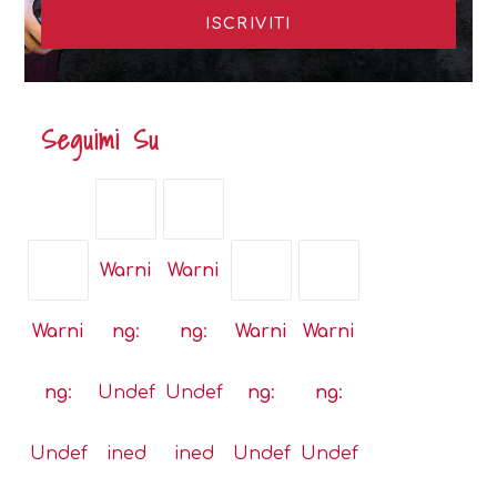
Seguimi Su
Opens
Opens
Warni
Warni
in
in
a
a
Opens
Opens
Opens
Warni
ng
:
ng
:
Warni
Warni
new
new
in
in
in
tab
tab
a
a
a
ng
:
Undef
Undef
ng
:
ng
:
new
new
new
tab
tab
tab
Undef
ined
ined
Undef
Undef