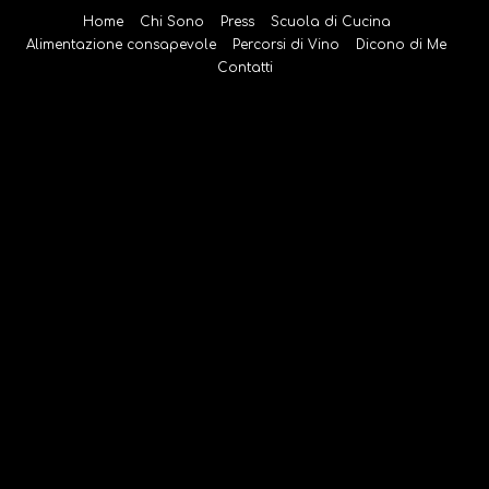
Salta
Home
Chi Sono
Press
Scuola di Cucina
al
Alimentazione consapevole
Percorsi di Vino
Dicono di Me
contenuto
Contatti