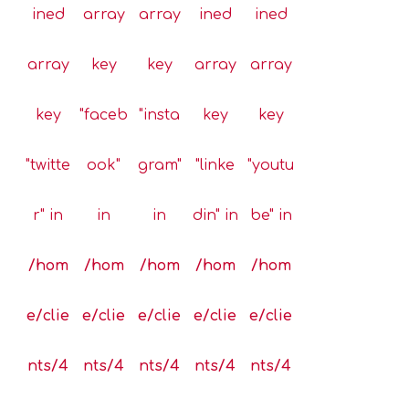
ined
array
array
ined
ined
array
key
key
array
array
key
"faceb
"insta
key
key
"twitte
ook"
gram"
"linke
"youtu
r" in
in
in
din" in
be" in
/hom
/hom
/hom
/hom
/hom
e/clie
e/clie
e/clie
e/clie
e/clie
nts/4
nts/4
nts/4
nts/4
nts/4