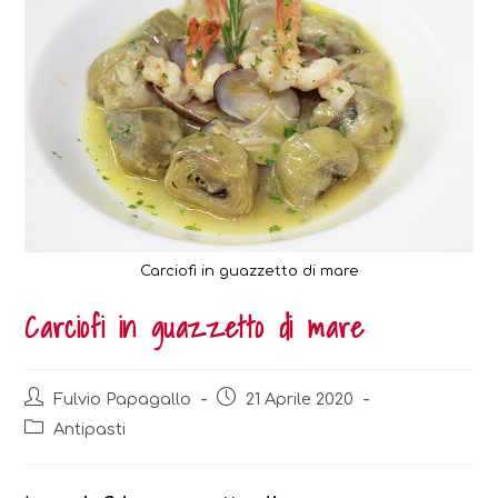
Carciofi in guazzetto di mare
Carciofi in guazzetto di mare
Post
Post
Fulvio Papagallo
21 Aprile 2020
author:
published:
Post
Antipasti
category: