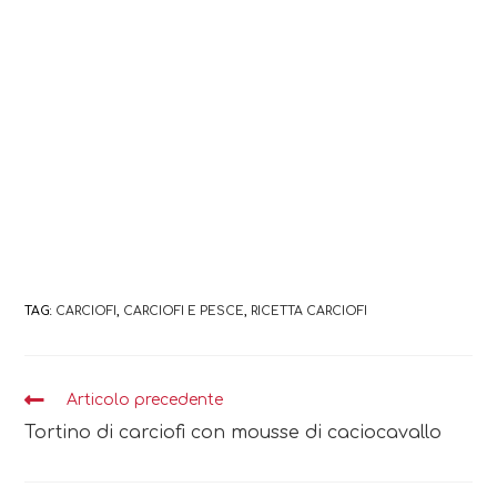
TAG:
CARCIOFI
,
CARCIOFI E PESCE
,
RICETTA CARCIOFI
Leggi
Articolo precedente
altri
Tortino di carciofi con mousse di caciocavallo
articoli