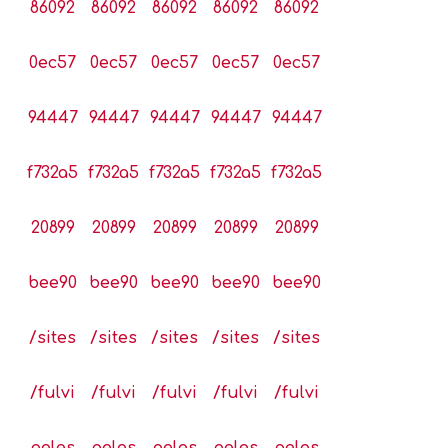
86092
86092
86092
86092
86092
0ec57
0ec57
0ec57
0ec57
0ec57
94447
94447
94447
94447
94447
f732a5
f732a5
f732a5
f732a5
f732a5
20899
20899
20899
20899
20899
bee90
bee90
bee90
bee90
bee90
/sites
/sites
/sites
/sites
/sites
/fulvi
/fulvi
/fulvi
/fulvi
/fulvi
oeles
oeles
oeles
oeles
oeles