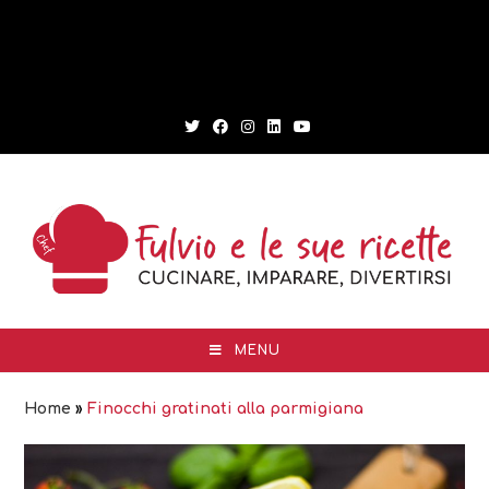
MENU
Home
»
Finocchi gratinati alla parmigiana