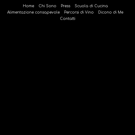
Salta
Home
Chi Sono
Press
Scuola di Cucina
al
Alimentazione consapevole
Percorsi di Vino
Dicono di Me
contenuto
Contatti