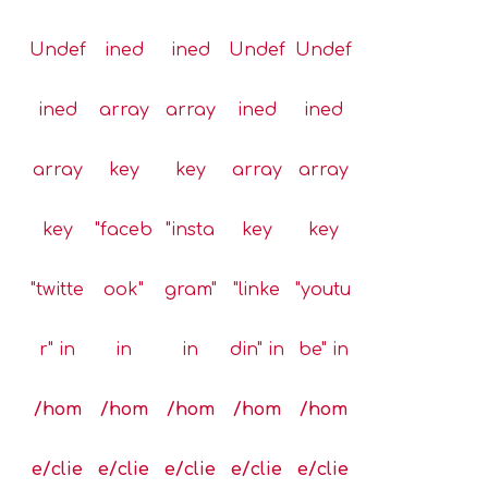
tab
tab
tab
Undef
ined
ined
Undef
Undef
ined
array
array
ined
ined
array
key
key
array
array
key
"faceb
"insta
key
key
"twitte
ook"
gram"
"linke
"youtu
r" in
in
in
din" in
be" in
/hom
/hom
/hom
/hom
/hom
e/clie
e/clie
e/clie
e/clie
e/clie