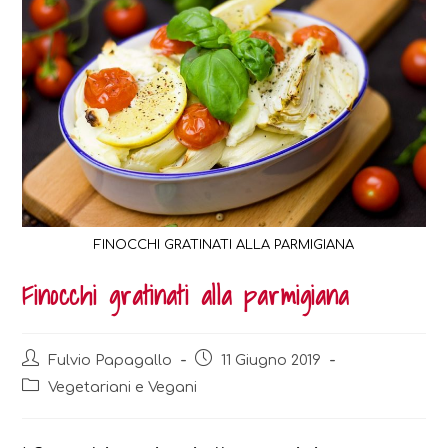
FINOCCHI GRATINATI ALLA PARMIGIANA
Finocchi gratinati alla parmigiana
Post
Post
Fulvio Papagallo
11 Giugno 2019
author:
published:
Post
Vegetariani e Vegani
category: